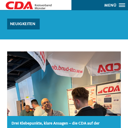
MENÜ
NEUIGKEITEN
Drei Klebepunkte, klare Ansagen – die CDA auf der