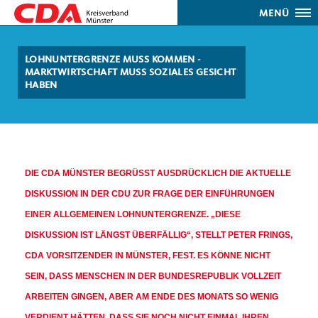
MENÜ
LOHNUNTERGRENZE MUSS KOMMEN -
MARKTWIRTSCHAFT MUSS SOZIALES GESICHT
HABEN
DIE CDA MÜNSTER BEGRÜSST AUSDRÜCKLICH DIE AKTUELLE D
ISKUSSION IN DER CDU ZUR FRAGE DER EINFÜHRUNGEN E
INER ALLGEMEINEN LOHNUNTERGRENZE. „DIESE D
ISKUSSION IST LÄNGST ÜBERFÄLLIG“, STELLT PETER FRINGS, C
DA VORSITZENDER IN MÜNSTER, FEST. ES KÖNNE NICHT S
EIN, DASS MENSCHEN IN DER BUNDESREPUBLIK VOLLZEIT A
RBEITEN GINGEN, ABER AM ENDE DES MONATS SO WENIG V
ERDIENT HÄTTEN, DASS SIE NOCH NICHT EINMAL IHREN E