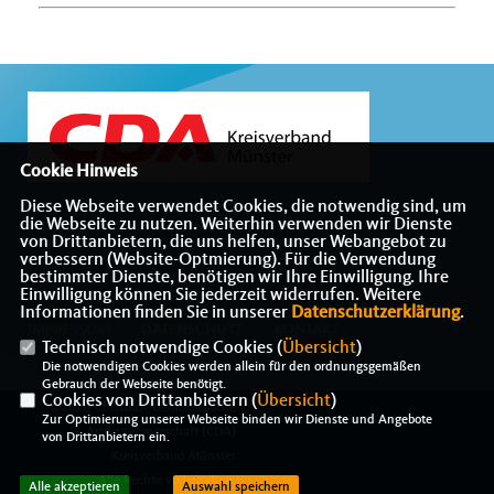
Cookie Hinweis
Diese Webseite verwendet Cookies, die notwendig sind, um
die Webseite zu nutzen. Weiterhin verwenden wir Dienste
Willkommen beim Kreisverband der CDA Münster
von Drittanbietern, die uns helfen, unser Webangebot zu
verbessern (Website-Optmierung). Für die Verwendung
bestimmter Dienste, benötigen wir Ihre Einwilligung. Ihre
Einwilligung können Sie jederzeit widerrufen. Weitere
Informationen finden Sie in unserer
Datenschutzerklärung
.
IMPRESSUM
DATENSCHUTZ
KONTAKT
Technisch notwendige Cookies (
Übersicht
)
Die notwendigen Cookies werden allein für den ordnungsgemäßen
Gebrauch der Webseite benötigt.
Cookies von Drittanbietern (
Übersicht
)
@2026 Christlich-Demokratische
Zur Optimierung unserer Webseite binden wir Dienste und Angebote
Arbeitnehmerschaft (CDA)
von Drittanbietern ein.
Kreisverband Münster
Alle Rechte vorbehalten.
Alle akzeptieren
Auswahl speichern